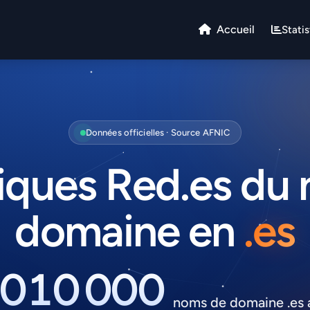
Accueil
Statis
Données officielles · Source AFNIC
tiques Red.es du
domaine en
.es
 010 000
noms de domaine .es a