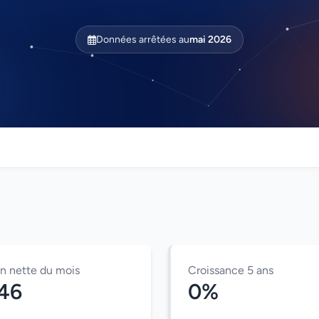
Données arrêtées au
mai 2026
on nette du mois
Croissance 5 ans
346
0%