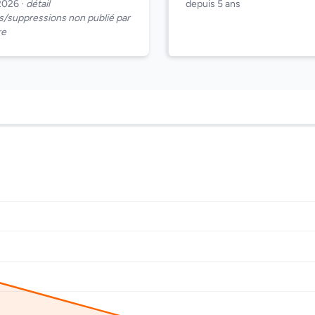
2026 ·
détail
depuis 5 ans
s/suppressions non publié par
re