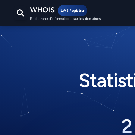
WHOIS
LWS Registrar
Recherche d'informations sur les domaines
Statis
2