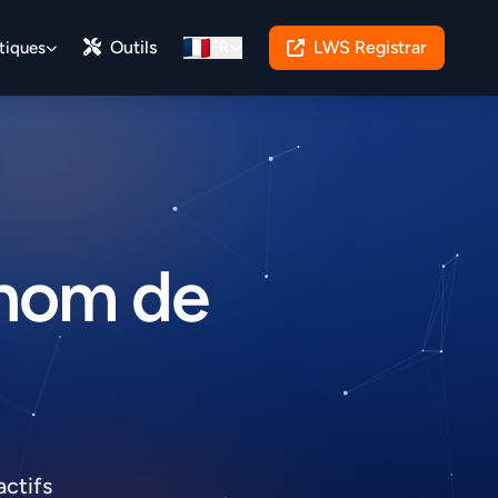
Outils
LWS Registrar
tiques
FR
 nom de
ctifs