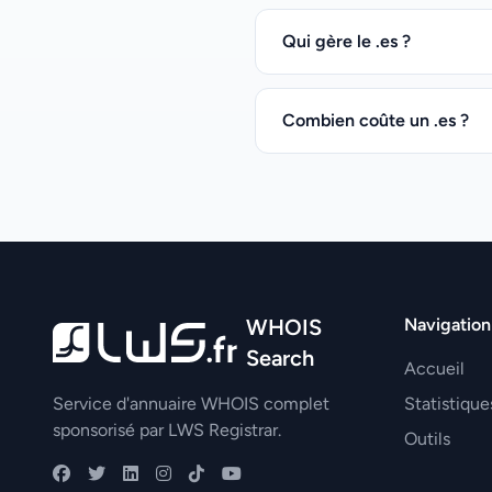
Qui gère le .es ?
Combien coûte un .es ?
WHOIS
Navigation
Search
Accueil
Service d'annuaire WHOIS complet
Statistique
sponsorisé par LWS Registrar.
Outils