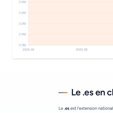
Le .es en c
Le
.es
est l'extension nationa